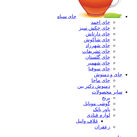
چای سیاه
چای احمد
چای چکش سبز
چای دارتاش
چای شاکوش
چای شهرزاد
چای تشریفات
چای گلستان
چای شهمیر
چای سوفیا
چای و دمنوش
چای ماچا
دمنوش دکتر بین
سایر محصولات
برنج
گوشی موبایل
پاور بانک
لوازم قنادی
غلاف وانیل
زعفران