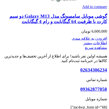
Add to compare
گوشی موبایل سامسونگ مدل Galaxy M13 دو سیم
کارت با ظرفیت 64 گیگابایت و رام 4 گیگابایت
6,600,000
تومان
افزودن به علاقه مندی
اطلاعات بیشتر
مشاهده سریع
همیشه اولین نفر باشید! برای اطلاع از آخرین تخفیف‌ها و جدیدترین
کالاها در خبرنامه ثبت‌نام کنید.
02634306234
شماره تماس
09362877058
شماره موبایل
[mc4wp_form id="68"]