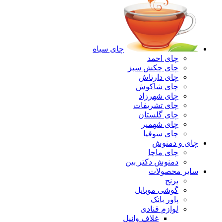
چای سیاه
چای احمد
چای چکش سبز
چای دارتاش
چای شاکوش
چای شهرزاد
چای تشریفات
چای گلستان
چای شهمیر
چای سوفیا
چای و دمنوش
چای ماچا
دمنوش دکتر بین
سایر محصولات
برنج
گوشی موبایل
پاور بانک
لوازم قنادی
غلاف وانیل