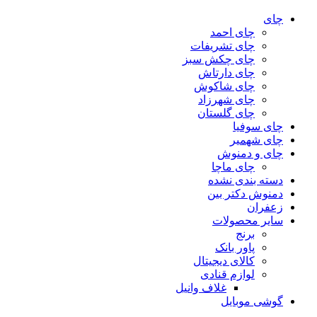
چای
چای احمد
چای تشریفات
چای چکش سبز
چای دارتاش
چای شاکوش
چای شهرزاد
چای گلستان
چای سوفیا
چای شهمیر
چای و دمنوش
چای ماچا
دسته بندی نشده
دمنوش دکتر بین
زعفران
سایر محصولات
برنج
پاور بانک
کالای دیجیتال
لوازم قنادی
غلاف وانیل
گوشی موبایل