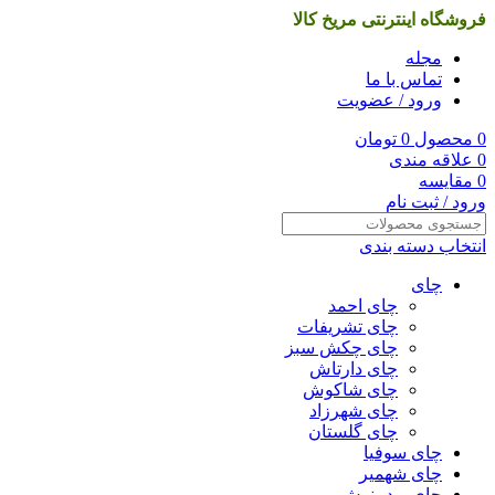
فروشگاه اینترنتی مریخ کالا
مجله
تماس با ما
ورود / عضویت
0
محصول
0
تومان
0
علاقه مندی
0
مقایسه
ورود / ثبت نام
انتخاب دسته بندی
چای
چای احمد
چای تشریفات
چای چکش سبز
چای دارتاش
چای شاکوش
چای شهرزاد
چای گلستان
چای سوفیا
چای شهمیر
چای و دمنوش