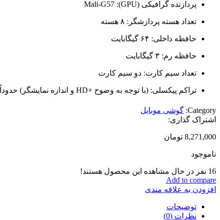
پردازنده گرافیکی (GPU): Mali-G57
تعداد هسته پردازشگر: ۸ هسته
حافظه داخلی: ۶۴ گیگابایت
حافظه رم: ۳ گیگابایت
تعداد سیم کارت: دو سیم کارت
تراکم پیکسلی: (با توجه به وضوح +HD و اندازه نمایشگر) حدوداً
Category:
گوشی موبایل
اشتراک گذاری:
8,271,000
تومان
ناموجود
16
نفر در حال مشاهده این محصول هستند!
Add to compare
افزودن به علاقه مندی
توضیحات
نظرات (0)