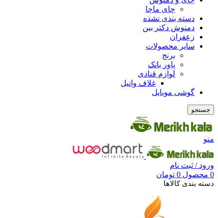
چای ماچا
دسته بندی نشده
دمنوش دکتر بین
زعفران
سایر محصولات
برنج
پاور بانک
لوازم قنادی
غلاف وانیل
گوشی موبایل
جستجو
منو
ورود / ثبت نام
0
محصول
0
تومان
دسته بندی کالاها