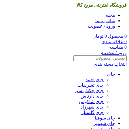
فروشگاه اینترنتی مریخ کالا
مجله
تماس با ما
ورود / عضویت
0
محصول
0
تومان
0
علاقه مندی
0
مقایسه
ورود / ثبت نام
انتخاب دسته بندی
چای
چای احمد
چای تشریفات
چای چکش سبز
چای دارتاش
چای شاکوش
چای شهرزاد
چای گلستان
چای سوفیا
چای شهمیر
چای و دمنوش