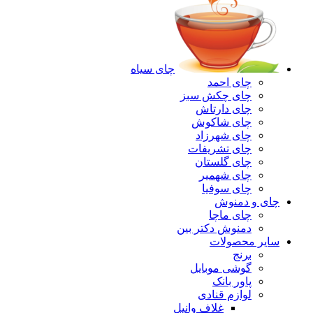
چای سیاه
چای احمد
چای چکش سبز
چای دارتاش
چای شاکوش
چای شهرزاد
چای تشریفات
چای گلستان
چای شهمیر
چای سوفیا
چای و دمنوش
چای ماچا
دمنوش دکتر بین
سایر محصولات
برنج
گوشی موبایل
پاور بانک
لوازم قنادی
غلاف وانیل