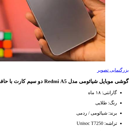
بزرگنمایی تصویر
گوشی موبایل شیائومی مدل Redmi A5 دو سیم کارت با حافظه ۶۴ گیگا بایت و رم ۳ گیگا بایت
گارانتی: ۱۸ ماه
رنگ: طلایی
برند: شیائومی / ردمی
تراشه: Unisoc T7250