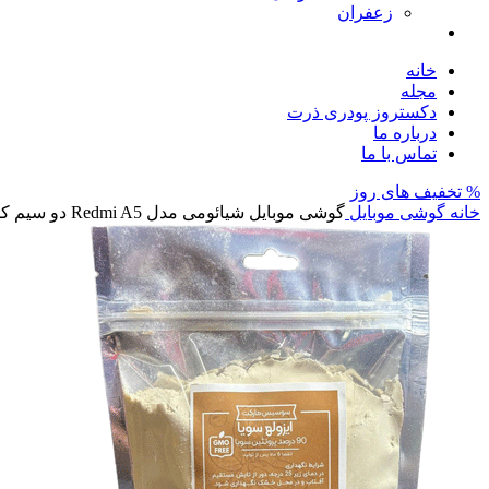
زعفران
خانه
مجله
دکستروز پودری ذرت
درباره ما
تماس با ما
% تخفیف های روز
خانه
گوشی موبایل
گوشی موبایل شیائومی مدل Redmi A5 دو سیم کارت با حافظه ۶۴ گیگا بایت و رم ۳ گیگا بایت