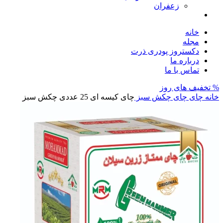
زعفران
خانه
مجله
دکستروز پودری ذرت
درباره ما
تماس با ما
% تخفیف های روز
خانه
چای
چای چکش سبز
چای کیسه ای 25 عددی چکش سبز