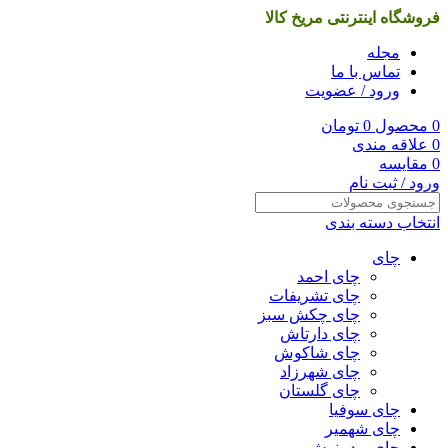
فروشگاه اینترنتی مریخ کالا
مجله
تماس با ما
ورود / عضویت
0
محصول
0
تومان
0
علاقه مندی
0
مقایسه
ورود / ثبت نام
انتخاب دسته بندی
چای
چای احمد
چای تشریفات
چای چکش سبز
چای دارتاش
چای شاکوش
چای شهرزاد
چای گلستان
چای سوفیا
چای شهمیر
چای و دمنوش