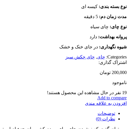
نوع بسته بندی:
کیسه ای
مدت زمان دم:
5 دقیقه
نوع چای:
چای سیاه
پروانه بهداشت:
دارد
شیوه نگهداری:
در جای خنک و خشک
Categories:
چای
,
چای چکش سبز
اشتراک گذاری:
200,000
تومان
ناموجود
19
نفر در حال مشاهده این محصول هستند!
Add to compare
افزودن به علاقه مندی
توضیحات
نظرات (0)
می توان گفت که نوشیدن چای برای مردم کشورمان جزء اصلی ترین 