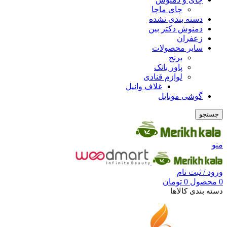
چای ماچا
دسته بندی نشده
دمنوش دکتر بین
زعفران
سایر محصولات
برنج
پاور بانک
لوازم قنادی
غلاف وانیل
گوشی موبایل
جستجو
منو
ورود / ثبت نام
0
محصول
0
تومان
دسته بندی کالاها