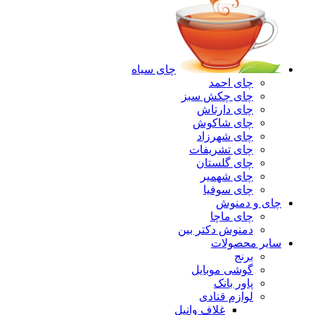
چای سیاه
چای احمد
چای چکش سبز
چای دارتاش
چای شاکوش
چای شهرزاد
چای تشریفات
چای گلستان
چای شهمیر
چای سوفیا
چای و دمنوش
چای ماچا
دمنوش دکتر بین
سایر محصولات
برنج
گوشی موبایل
پاور بانک
لوازم قنادی
غلاف وانیل