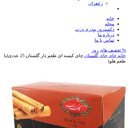
زعفران
خانه
مجله
دکستروز پودری ذرت
درباره ما
تماس با ما
% تخفیف های روز
خانه
چای
چای گلستان
چای کیسه ای طعم دار گلستان 25 عددی(با
طعم هلو)