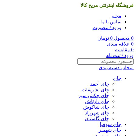
فروشگاه اینترنتی مریخ کالا
مجله
تماس با ما
ورود / عضویت
0
محصول
0
تومان
0
علاقه مندی
0
مقایسه
ورود / ثبت نام
انتخاب دسته بندی
چای
چای احمد
چای تشریفات
چای چکش سبز
چای دارتاش
چای شاکوش
چای شهرزاد
چای گلستان
چای سوفیا
چای شهمیر
چای و دمنوش