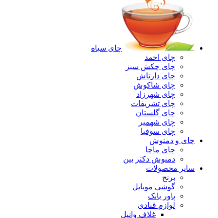
چای سیاه
چای احمد
چای چکش سبز
چای دارتاش
چای شاکوش
چای شهرزاد
چای تشریفات
چای گلستان
چای شهمیر
چای سوفیا
چای و دمنوش
چای ماچا
دمنوش دکتر بین
سایر محصولات
برنج
گوشی موبایل
پاور بانک
لوازم قنادی
غلاف وانیل