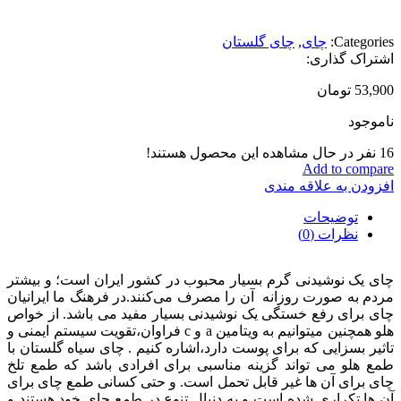
Categories:
چای
,
چای گلستان
اشتراک گذاری:
53,900
تومان
ناموجود
16
نفر در حال مشاهده این محصول هستند!
Add to compare
افزودن به علاقه مندی
توضیحات
نظرات (0)
چای یک نوشیدنی گرم بسیار محبوب در کشور ایران است؛ و بیشتر
مردم به صورت روزانه آن را مصرف می‌کنند.در فرهنگ ما ایرانیان
چای برای رفع خستگی یک نوشیدنی بسیار مفید می باشد. از خواص
هلو همچنین میتوانیم به ویتامین a و c فراوان،تقویت سیستم ایمنی و
تاثیر بسزایی که برای پوست دارد،اشاره کنیم . چای سیاه گلستان با
طمع هلو می تواند گزینه مناسبی برای افرادی باشد که طمع تلخ
چای برای آن ها غیر قابل تحمل است. و حتی کسانی طمع چای برای
آن ها تکراری شده است و به دنبال تنوع در طمع چای خود هستند و