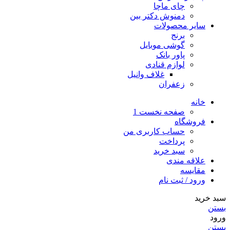
چای ماچا
دمنوش دکتر بین
سایر محصولات
برنج
گوشی موبایل
پاور بانک
لوازم قنادی
غلاف وانیل
زعفران
خانه
صفحه نخست 1
فروشگاه
حساب کاربری من
پرداخت
سبد خرید
علاقه مندی
مقایسه
ورود / ثبت نام
سبد خرید
بستن
ورود
بستن