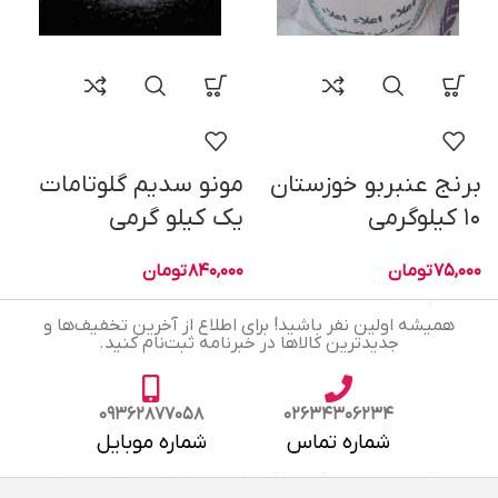
برنج عنبربو خوزستان
مونو سدیم گلوتامات
س
۱۰ کیلوگرمی
یک کیلو گرمی
8
75,000
تومان
840,000
تومان
همیشه اولین نفر باشید! برای اطلاع از آخرین تخفیف‌ها و
جدیدترین کالاها در خبرنامه ثبت‌نام کنید.
09362877058
02634306234
شماره تماس
شماره موبایل