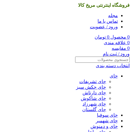
فروشگاه اینترنتی مریخ کالا
مجله
تماس با ما
ورود / عضویت
0
محصول
0
تومان
0
علاقه مندی
0
مقایسه
ورود / ثبت نام
انتخاب دسته بندی
چای
چای تشریفات
چای چکش سبز
چای دارتاش
چای شاکوش
چای شهرزاد
چای گلستان
چای سوفیا
چای شهمیر
چای و دمنوش
چای ماچا