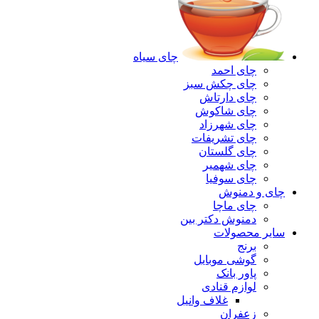
چای سیاه
چای احمد
چای چکش سبز
چای دارتاش
چای شاکوش
چای شهرزاد
چای تشریفات
چای گلستان
چای شهمیر
چای سوفیا
چای و دمنوش
چای ماچا
دمنوش دکتر بین
سایر محصولات
برنج
گوشی موبایل
پاور بانک
لوازم قنادی
غلاف وانیل
زعفران