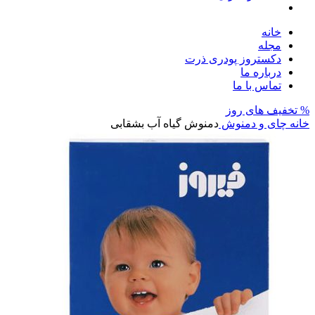
خانه
مجله
دکستروز پودری ذرت
درباره ما
تماس با ما
% تخفیف های روز
خانه
چای و دمنوش
دمنوش گیاه آب بشقابی