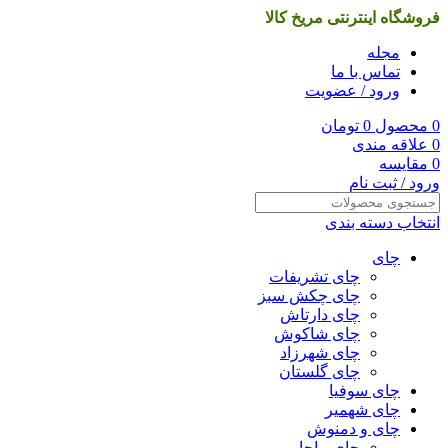
فروشگاه اینترنتی مریخ کالا
مجله
تماس با ما
ورود / عضویت
0
محصول
0
تومان
0
علاقه مندی
0
مقایسه
ورود / ثبت نام
انتخاب دسته بندی
چای
چای تشریفات
چای چکش سبز
چای دارتاش
چای شاکوش
چای شهرزاد
چای گلستان
چای سوفیا
چای شهمیر
چای و دمنوش
چای ماچا