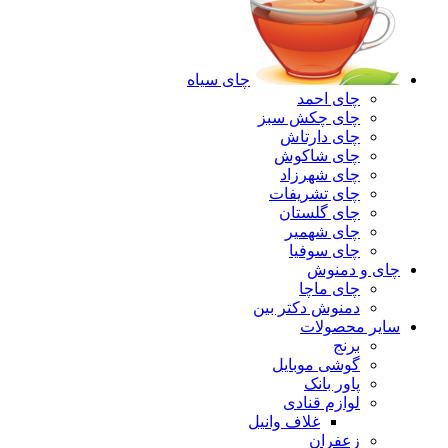
چای سیاه
چای احمد
چای چکش سبز
چای دارتاش
چای شاکوش
چای شهرزاد
چای تشریفات
چای گلستان
چای شهمیر
چای سوفیا
چای و دمنوش
چای ماچا
دمنوش دکتر بین
سایر محصولات
برنج
گوشی موبایل
پاور بانک
لوازم قنادی
غلاف وانیل
زعفران