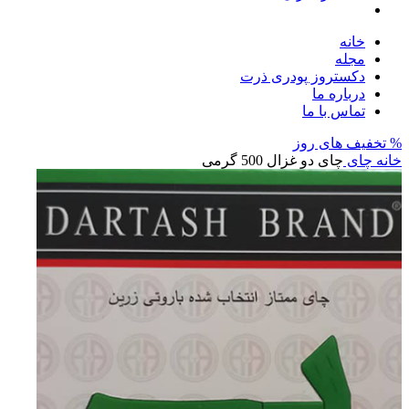
خانه
مجله
دکستروز پودری ذرت
درباره ما
تماس با ما
% تخفیف های روز
خانه
چای
چای دو غزال 500 گرمی