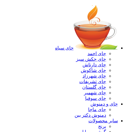
چای سیاه
چای احمد
چای چکش سبز
چای دارتاش
چای شاکوش
چای شهرزاد
چای تشریفات
چای گلستان
چای شهمیر
چای سوفیا
چای و دمنوش
چای ماچا
دمنوش دکتر بین
سایر محصولات
برنج
گوشی موبایل